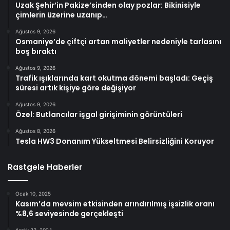
Uzak Şehir’in Pakize’sinden olay pozlar: Bikinisiyle
çimlerin üzerine uzanıp…
Ağustos 9, 2026
Osmaniye’de çiftçi artan maliyetler nedeniyle tarlasını
boş bıraktı
Ağustos 9, 2026
Trafik ışıklarında kart okutma dönemi başladı: Geçiş
süresi artık kişiye göre değişiyor
Ağustos 9, 2026
Özel: Butlancılar işgal girişiminin görüntüleri
Ağustos 8, 2026
Tesla HW3 Donanım Yükseltmesi Belirsizliğini Koruyor
Rastgele Haberler
Ocak 10, 2025
Kasım’da mevsim etkisinden arındırılmış işsizlik oranı
%8,6 seviyesinde gerçekleşti
Aralık 23, 2024