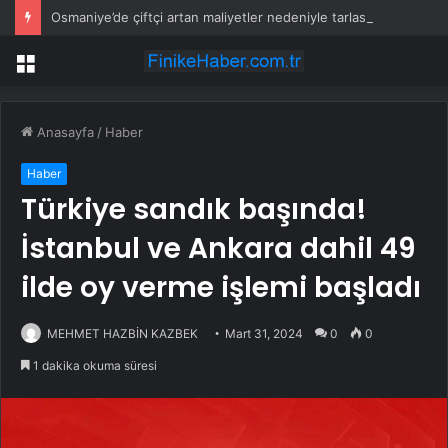
Osmaniye’de çiftçi artan maliyetler nedeniyle tarlasını boş bıraktı
Menü
Anasayfa
/
Haber
Haber
Türkiye sandık başında!
İstanbul ve Ankara dahil 49
ilde oy verme işlemi başladı
MEHMET HAZBİN KAZBEK
Mart 31, 2024
0
0
1 dakika okuma süresi