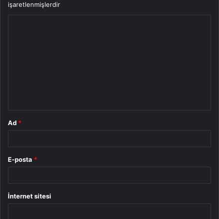
işaretlenmişlerdir
Y
o
r
u
m
*
Ad
*
E-posta
*
İnternet sitesi