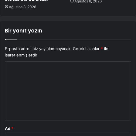
Ağustos 8, 2026
Ağustos 8, 2026
Bir yanıt yazın
E-posta adresiniz yayınlanmayacak.
Gerekli alanlar
*
ile
işaretlenmişlerdir
Y
o
r
u
m
*
Ad
*