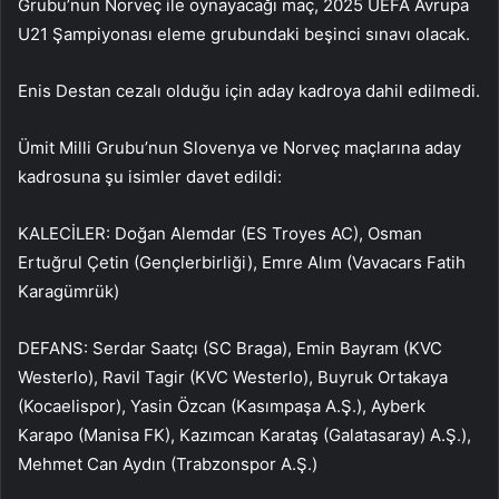
Grubu’nun Norveç ile oynayacağı maç, 2025 UEFA Avrupa
U21 Şampiyonası eleme grubundaki beşinci sınavı olacak.
Enis Destan cezalı olduğu için aday kadroya dahil edilmedi.
Ümit Milli Grubu’nun Slovenya ve Norveç maçlarına aday
kadrosuna şu isimler davet edildi:
KALECİLER: Doğan Alemdar (ES Troyes AC), Osman
Ertuğrul Çetin (Gençlerbirliği), Emre Alım (Vavacars Fatih
Karagümrük)
DEFANS: Serdar Saatçı (SC Braga), Emin Bayram (KVC
Westerlo), Ravil Tagir (KVC Westerlo), Buyruk Ortakaya
(Kocaelispor), Yasin Özcan (Kasımpaşa A.Ş.), Ayberk
Karapo (Manisa FK), Kazımcan Karataş (Galatasaray) A.Ş.),
Mehmet Can Aydın (Trabzonspor A.Ş.)