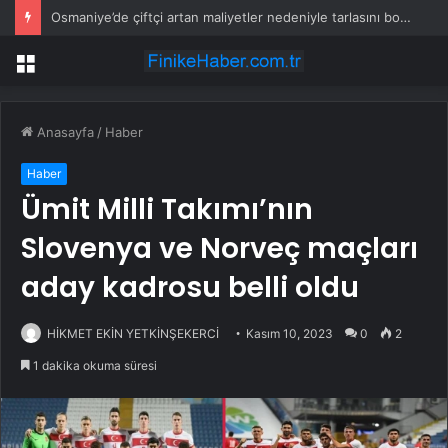
Osmaniye’de çiftçi artan maliyetler nedeniyle tarlasını boş bıraktı
Menü
Anasayfa
/
Haber
Haber
Ümit Milli Takımı’nın
Slovenya ve Norveç maçları
aday kadrosu belli oldu
HİKMET EKİN YETKİNŞEKERCİ
Kasım 10, 2023
0
2
1 dakika okuma süresi