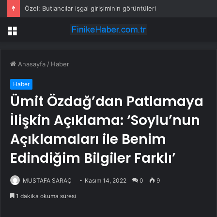
Özel: Butlancılar işgal girişiminin görüntüleri
Menü
Anasayfa
/
Haber
Haber
Ümit Özdağ’dan Patlamaya
İlişkin Açıklama: ‘Soylu’nun
Açıklamaları ile Benim
Edindiğim Bilgiler Farklı’
MUSTAFA SARAÇ
Kasım 14, 2022
0
9
1 dakika okuma süresi