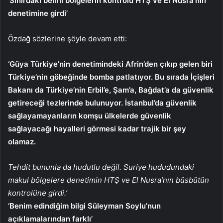
‘Sınırdaki belirli bölgelerin kontrolü HTŞ ve El Nusra’nın
denetimine girdi’
Özdağ sözlerine şöyle devam etti:
‘Güya Türkiye’nin denetimindeki Afrin’den çıkıp gelen biri
Türkiye’nin göbeğinde bomba patlatıyor. Bu sırada İçişleri
Bakanı da Türkiye’nin Erbil’e, Şam’a, Bağdat’a da güvenlik
getireceği tezlerinde bulunuyor. İstanbul’da güvenlik
sağlayamayanların komşu ülkelerde güvenlik
sağlayacağı hayalleri görmesi kadar trajik bir şey
olamaz.
Tehdit bununla da hudutlu değil. Suriye hududundaki
makul bölgelere denetimin HTŞ ve El Nusra’nın büsbütün
kontrolüne girdi.’
‘Benim edindiğim bilgi Süleyman Soylu’nun
açıklamalarından farklı’