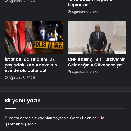
Ağustos 8, 2026
hepimizin”
Ağustos 8, 2026
İstanbul’da sır ölüm: 37
CHP’li Kılınç: ‘Biz Türkiye’nin
yaşındaki kadın savcının
Geleceğinin Güvencesiyiz’
evinde ölü bulundu!
Ağustos 8, 2026
Ağustos 8, 2026
Bir yanıt yazın
E-posta adresiniz yayınlanmayacak.
Gerekli alanlar
*
ile
işaretlenmişlerdir