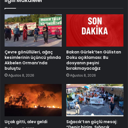
İlgili Makaleler
Çevre gönüllüleri, ağaç
Bakan Gürlek’ten Gülistan
kesimlerinin üçüncü yılında
Doku açıklaması: Bu
Akbelen Ormanı’nda
dosyanın peşini
buluştu
bırakmayacağız
Ağustos 8, 2026
Ağustos 8, 2026
Uçak gitti, alev geldi
Sığacık’tan güçlü mesaj:
“Deniz bizim, Sığacık