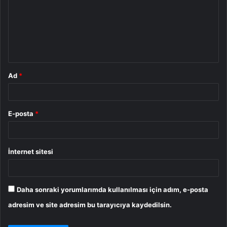
r
u
m
*
Ad
*
E-posta
*
İnternet sitesi
Daha sonraki yorumlarımda kullanılması için adım, e-posta
adresim ve site adresim bu tarayıcıya kaydedilsin.