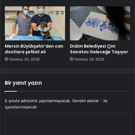
Mersin Büyükşehir’den can
Didim Belediyesi Çini
dostlara şefkat eli
Sanatını Geleceğe Taşıyor
Temmuz 30, 2026
Temmuz 29, 2026
Bir yanıt yazın
E-posta adresiniz yayınlanmayacak.
Gerekli alanlar
*
ile
işaretlenmişlerdir
Y
o