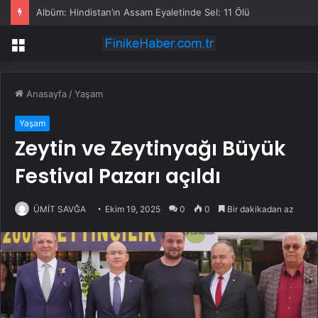
Albüm: Hindistan’ın Assam Eyaletinde Sel: 11 Ölü
Menü
Anasayfa
/
Yaşam
Yaşam
Zeytin ve Zeytinyağı Büyük
Festival Pazarı açıldı
ÜMİT SAVĞA
Ekim 19, 2025
0
0
Bir dakikadan az