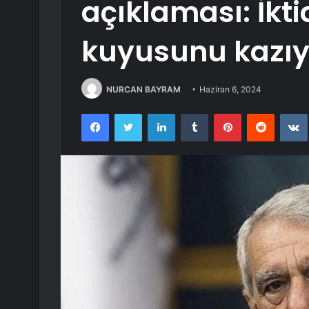
açıklaması: İkti
kuyusunu kazıy
NURCAN BAYRAM
Haziran 6, 2024
Facebook
Twitter
LinkedIn
Tumblr
Pinterest
Reddit