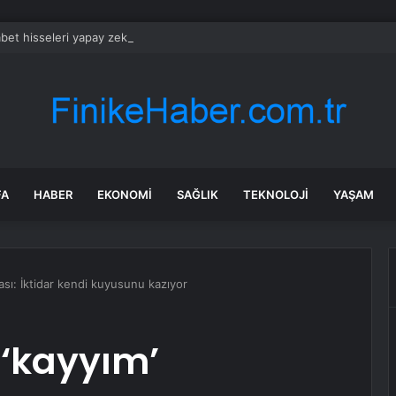
bet hisseleri yapay zeka öncüsü Jeff Dean’in ayrılmasıyla %5 düştü
FA
HABER
EKONOMI
SAĞLIK
TEKNOLOJI
YAŞAM
ası: İktidar kendi kuyusunu kazıyor
 ‘kayyım’