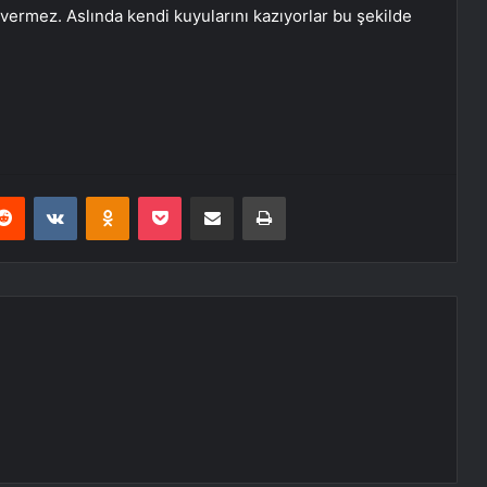
im vermez. Aslında kendi kuyularını kazıyorlar bu şekilde
erest
Reddit
VKontakte
Odnoklassniki
Pocket
E-Posta ile paylaş
Yazdır