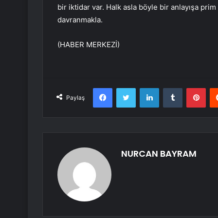
bir iktidar var. Halk asla böyle bir anlayışa pr
davranmakla.
(HABER MERKEZİ)
Facebook
Twitter
LinkedIn
Tumblr
Pint
Paylaş
NURCAN BAYRAM