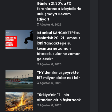
Günleri 21.30’da FX
Ekranlarında İzleyicilerle
Buluşmaya Devam
Ediyor!
Ağustos 6, 2026
İstanbul SANCAKTEPE su
kesintisi! 20-21 Temmuz
İSKİ Sancaktepe su
kesintisi ne zaman
bitecek, sular ne zaman
gelecek?
Ağustos 6, 2026
THY’den ikinci çeyrekte
197 milyon dolar net kâr
Ağustos 6, 2026
Türkiye’nin 11 ilinin
altından altın fışkıracak
Ağustos 6, 2026