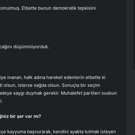
 konulmuş. Elbette bunun demokratik tepkisini
nacağını düşünmüyorduk.
e inanan, halk adına hareket edenlerin elbette ki
ti olsun, isterse sağda olsun. Sonuçta bir seçim
iradeye saygı duymak gerekir. Muhalefet partileri suskun
i.
iniz bir şer var mı?
tikçe kayyuma başvurarak, kendini ayakta tutmak isteyen