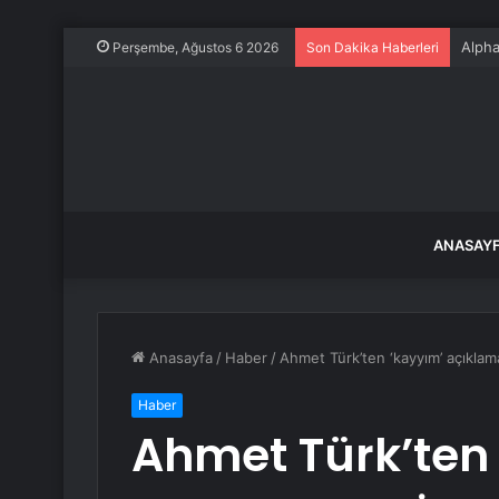
Alpha
Perşembe, Ağustos 6 2026
Son Dakika Haberleri
ANASAY
Anasayfa
/
Haber
/
Ahmet Türk’ten ‘kayyım’ açıklam
Haber
Ahmet Türk’ten