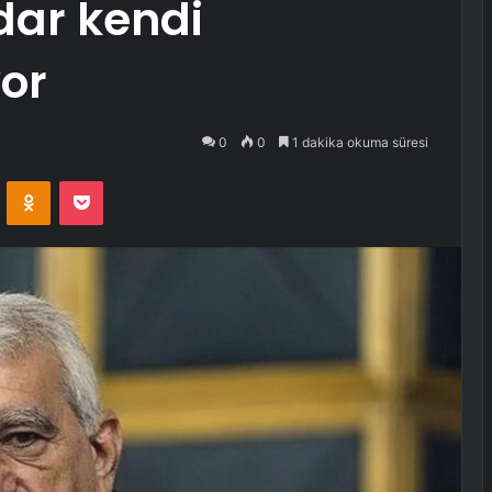
dar kendi
or
0
0
1 dakika okuma süresi
VKontakte
Odnoklassniki
Pocket