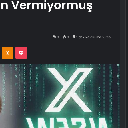
den Vermiyormuş
0
0
1 dakika okuma süresi
VKontakte
Odnoklassniki
Pocket