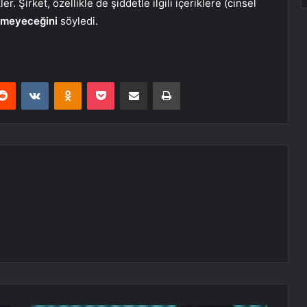
r. Şirket, özellikle de şiddetle ilgili içeriklere (cinsel
ermeyeceğini
söyledi.
erest
Reddit
VKontakte
Odnoklassniki
Pocket
E-Posta ile paylaş
Yazdır