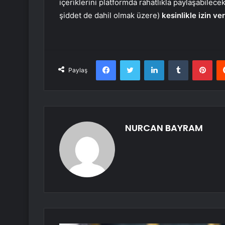
içeriklerini platformda rahatlıkla paylaşabilecekle
şiddet de dahil olmak üzere)
kesinlikle izin v
Facebook
Twitter
LinkedIn
Tumblr
Pint
Paylaş
NURCAN BAYRAM