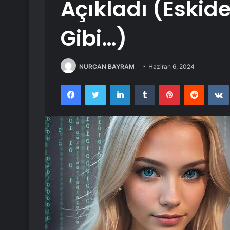
Açıkladı (Eski
Gibi…)
NURCAN BAYRAM
Haziran 6, 2024
Facebook
Twitter
LinkedIn
Tumblr
Pinterest
Reddit