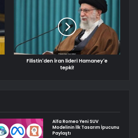
Filistin'den İran lideri Hamaney'e
tepki!
Alfa Romeo Yeni SUV
Modelinin İlk Tasarım İpucunu
Paylaştı