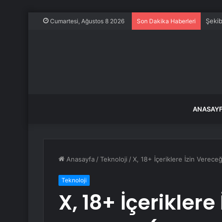
Şekib
Cumartesi, Ağustos 8 2026
Son Dakika Haberleri
ANASAY
Anasayfa
/
Teknoloji
/
X, 18+ İçeriklere İzin Verece
Teknoloji
X, 18+ İçeriklere