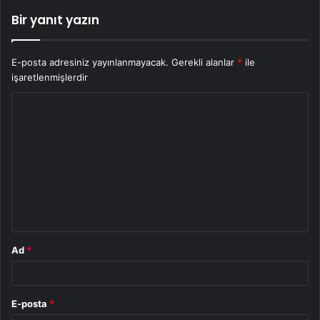
Bir yanıt yazın
E-posta adresiniz yayınlanmayacak.
Gerekli alanlar
*
ile
işaretlenmişlerdir
Y
o
r
u
m
*
Ad
*
E-posta
*