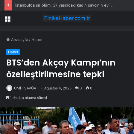
İstanbul’da sır ölüm: 37 yaşındaki kadın savcının evinde ölü bulundu!
Menü
Anasayfa
/
Haber
Haber
BTS’den Akçay Kampı’nın
özelleştirilmesine tepki
ÜMİT SAVĞA
Ağustos 4, 2025
0
0
1 dakika okuma süresi