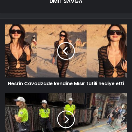
ÜMİT SAVĞA
Nesrin Cavadzade kendine Mısır tatili hediye etti