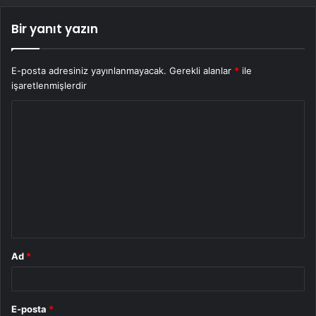
Bir yanıt yazın
E-posta adresiniz yayınlanmayacak.
Gerekli alanlar
*
ile
işaretlenmişlerdir
Y
o
r
u
m
*
Ad
*
E-posta
*