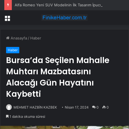
Alfa Romeo Yeni SUV Modelinin İlk Tasarım İpucunu Paylaştı
Menü
Anasayfa
/
Haber
Haber
Bursa’da Seçilen Mahalle
Muhtarı Mazbatasını
Alacağı Gün Hayatını
Kaybetti
MEHMET HAZBİN KAZBEK
Nisan 17, 2024
0
0
1 dakika okuma süresi