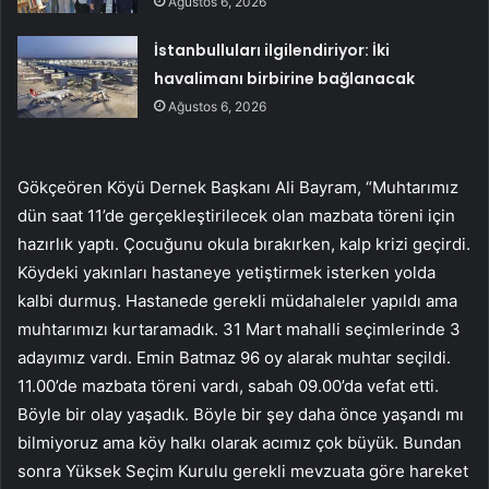
Ağustos 6, 2026
İstanbulluları ilgilendiriyor: İki
havalimanı birbirine bağlanacak
Ağustos 6, 2026
Gökçeören Köyü Dernek Başkanı Ali Bayram, “Muhtarımız
dün saat 11’de gerçekleştirilecek olan mazbata töreni için
hazırlık yaptı. Çocuğunu okula bırakırken, kalp krizi geçirdi.
Köydeki yakınları hastaneye yetiştirmek isterken yolda
kalbi durmuş. Hastanede gerekli müdahaleler yapıldı ama
muhtarımızı kurtaramadık. 31 Mart mahalli seçimlerinde 3
adayımız vardı. Emin Batmaz 96 oy alarak muhtar seçildi.
11.00’de mazbata töreni vardı, sabah 09.00’da vefat etti.
Böyle bir olay yaşadık. Böyle bir şey daha önce yaşandı mı
bilmiyoruz ama köy halkı olarak acımız çok büyük. Bundan
sonra Yüksek Seçim Kurulu gerekli mevzuata göre hareket