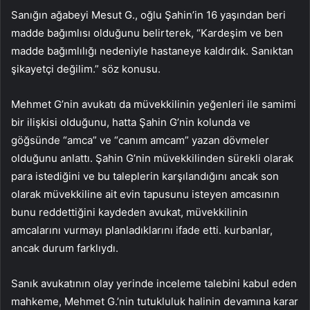
Sanığın ağabeyi Mesut G., oğlu Şahin’in 16 yaşından beri
madde bağımlısı olduğunu belirterek, “Kardeşim ve ben
madde bağımlılığı nedeniyle hastaneye kaldırdık. Sanıktan
şikayetçi değilim.” söz konusu.
Mehmet G’nin avukatı da müvekkilinin yeğenleri ile samimi
bir ilişkisi olduğunu, hatta Şahin G’nin kolunda ve
göğsünde “amca” ve “canım amcam” yazan dövmeler
olduğunu anlattı. Şahin G’nin müvekkilinden sürekli olarak
para istediğini ve bu taleplerin karşılandığını ancak son
olarak müvekkiline ait evin tapusunu isteyen amcasının
bunu reddettiğini kaydeden avukat, müvekkilinin
amcalarını vurmayı planladıklarını ifade etti. kurbanlar,
ancak durum farklıydı.
Sanık avukatının olay yerinde inceleme talebini kabul eden
mahkeme, Mehmet G.’nin tutukluluk halinin devamına karar