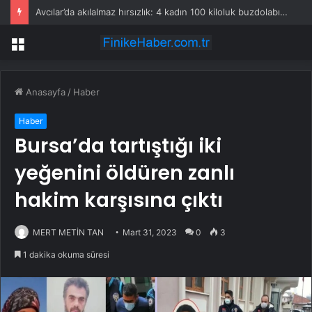
Avcılar’da akılalmaz hırsızlık: 4 kadın 100 kiloluk buzdolabını böyle çaldı
Menü
Anasayfa
/
Haber
Haber
Bursa’da tartıştığı iki
yeğenini öldüren zanlı
hakim karşısına çıktı
MERT METİN TAN
Mart 31, 2023
0
3
1 dakika okuma süresi