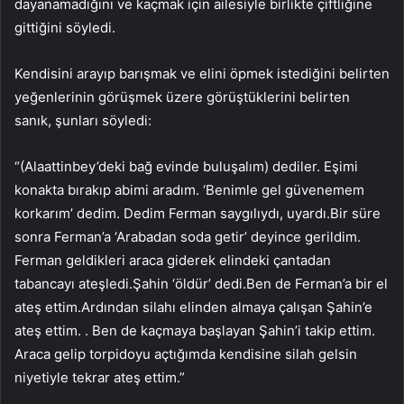
dayanamadığını ve kaçmak için ailesiyle birlikte çiftliğine
gittiğini söyledi.
Kendisini arayıp barışmak ve elini öpmek istediğini belirten
yeğenlerinin görüşmek üzere görüştüklerini belirten
sanık, şunları söyledi:
“(Alaattinbey’deki bağ evinde buluşalım) dediler. Eşimi
konakta bırakıp abimi aradım. ‘Benimle gel güvenemem
korkarım’ dedim. Dedim Ferman saygılıydı, uyardı.Bir süre
sonra Ferman’a ‘Arabadan soda getir’ deyince gerildim.
Ferman geldikleri araca giderek elindeki çantadan
tabancayı ateşledi.Şahin ‘öldür’ dedi.Ben de Ferman’a bir el
ateş ettim.Ardından silahı elinden almaya çalışan Şahin’e
ateş ettim. . Ben de kaçmaya başlayan Şahin’i takip ettim.
Araca gelip torpidoyu açtığımda kendisine silah gelsin
niyetiyle tekrar ateş ettim.”