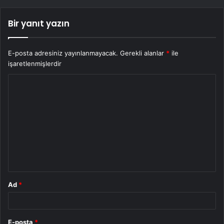
Bir yanıt yazın
E-posta adresiniz yayınlanmayacak.
Gerekli alanlar
*
ile
işaretlenmişlerdir
Y
o
r
u
m
*
Ad
*
E-posta
*