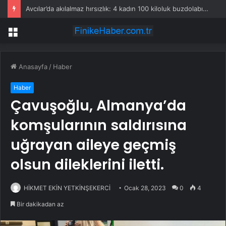
Avcılar’da akılalmaz hırsızlık: 4 kadın 100 kiloluk buzdolabını böyle çaldı
Menü
Anasayfa
/
Haber
Haber
Çavuşoğlu, Almanya’da
komşularının saldırısına
uğrayan aileye geçmiş
olsun dileklerini iletti.
HİKMET EKİN YETKİNŞEKERCİ
Ocak 28, 2023
0
4
Bir dakikadan az