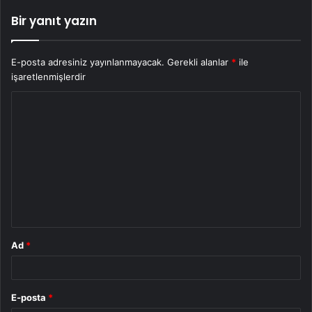
Bir yanıt yazın
E-posta adresiniz yayınlanmayacak.
Gerekli alanlar
*
ile
işaretlenmişlerdir
Y
o
r
u
m
*
Ad
*
E-posta
*