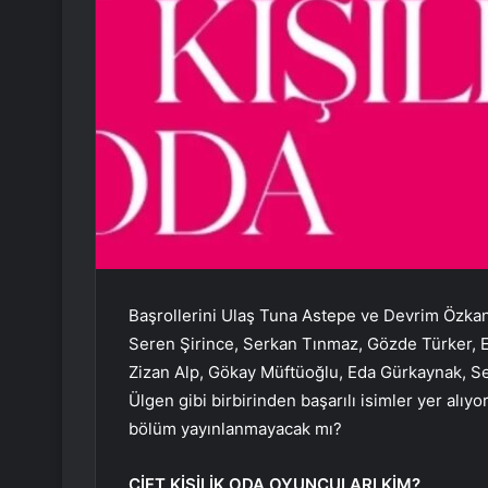
Başrollerini Ulaş Tuna Astepe ve Devrim Özkan
Seren Şirince, Serkan Tınmaz, Gözde Türker, 
Zizan Alp, Gökay Müftüoğlu, Eda Gürkaynak, S
Ülgen gibi birbirinden başarılı isimler yer alıyo
bölüm yayınlanmayacak mı?
ÇİFT KİŞİLİK ODA OYUNCULARI KİM?