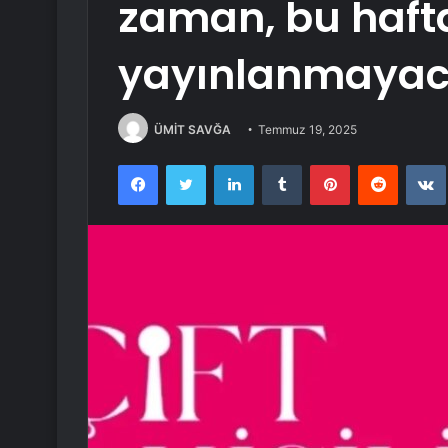
zaman, bu haft
yayınlanmayac
ÜMİT SAVĞA
Temmuz 19, 2025
Facebook
Twitter
LinkedIn
Tumblr
Pinterest
Reddit