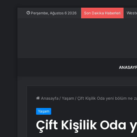
Weste
Perşembe, Ağustos 6 2026
Son Dakika Haberleri
ANASAY
Anasayfa
/
Yaşam
/
Çift Kişilik Oda yeni bölüm ne
Yaşam
Çift Kişilik Oda