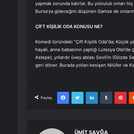
yapmak zorunda kalırlar. Bu yolculuk onları hiç
Bursa’ya gideceğini düşünen Gamze de onların
ÇİFT KİŞİLİK ODA KONUSU NE?
Komedi türündeki “Çift Kişilik Oda”da; Küçük y
hayali, anne babasının yaptığı Lutesya Otel’de 
Astepe), yıllardır üvey ablası Sevil’in (Gözde 
geri döner. Burada yolları kesişen Nilüfer ve Ka
Facebook
Twitter
LinkedIn
Tumblr
Pint
Paylaş
ÜMİT SAVĞA