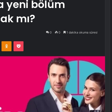
a yeni bölüm
ak mı?
0
0
1 dakika okuma süresi
VKontakte
Odnoklassniki
Pocket