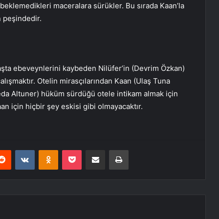
 beklemedikleri maceralara sürükler. Bu sırada Kaan’la
 peşindedir.
aşta ebeveynlerini kaybeden Nilüfer’in (Devrim Özkan)
çalışmaktır. Otelin mirasçılarından Kaan (Ulaş Tuna
Seda Altuner) hüküm sürdüğü otele intikam almak için
an için hiçbir şey eskisi gibi olmayacaktır.
erest
Reddit
VKontakte
Odnoklassniki
Pocket
E-Posta ile paylaş
Yazdır