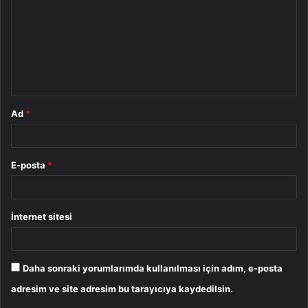
r
u
m
*
Ad
*
E-posta
*
İnternet sitesi
Daha sonraki yorumlarımda kullanılması için adım, e-posta
adresim ve site adresim bu tarayıcıya kaydedilsin.