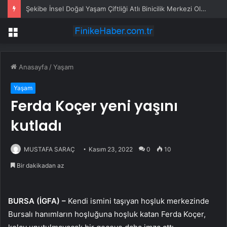
Şekibe İnsel Doğal Yaşam Çiftliği Atlı Binicilik Merkezi Oluyor
Menü
Anasayfa
/
Yaşam
Yaşam
Ferda Koçer yeni yaşını
kutladı
MUSTAFA SARAÇ
Kasım 23, 2022
0
10
Bir dakikadan az
BURSA (İGFA) –
Kendi ismini taşıyan hoşluk merkezinde
Bursalı hanımların hoşluğuna hoşluk katan Ferda Koçer,