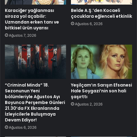
Karaciğer yağlanması
Belde A.Ş.’den Kocaeli
siroza yol açabilir:
çocuklara eğlenceli etkinlik
Uzmandan erken tanı ve
Ağustos 6, 2026
bitkisel ürün uyarısı
Ağustos 7, 2026
“Criminal Minds” 18.
Yeşilçam’ın Sarışın Efsanesi
Sezonunun Yeni
Hale Soygazi’nin son hali
bölümleriyle Ağustos Ayı
şaşırttı
Boyunca Perşembe Günleri
Ağustos 2, 2026
21.30’da FX Ekranlarında
İzleyicilerle Buluşmaya
Devam Ediyor!
Ağustos 6, 2026