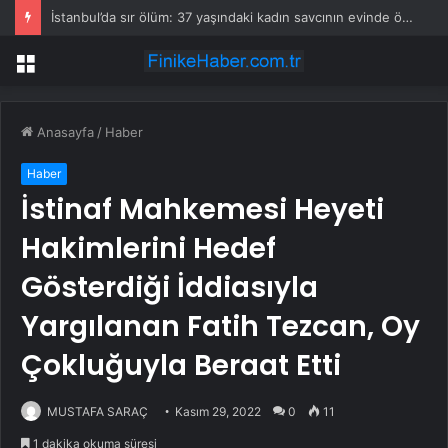
İstanbul’da sır ölüm: 37 yaşındaki kadın savcının evinde ölü bulundu!
Menü
Anasayfa
/
Haber
Haber
İstinaf Mahkemesi Heyeti
Hakimlerini Hedef
Gösterdiği İddiasıyla
Yargılanan Fatih Tezcan, Oy
Çokluğuyla Beraat Etti
MUSTAFA SARAÇ
Kasım 29, 2022
0
11
1 dakika okuma süresi