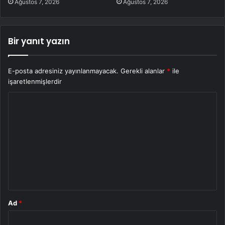
Ağustos 7, 2026
Ağustos 7, 2026
Bir yanıt yazın
E-posta adresiniz yayınlanmayacak.
Gerekli alanlar
*
ile
işaretlenmişlerdir
Y
o
r
u
m
*
Ad
*