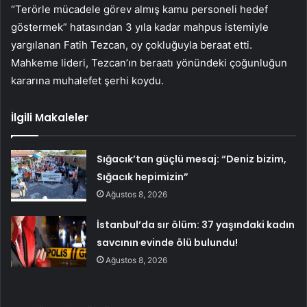
“Terörle mücadele görev almış kamu personeli hedef
göstermek” hatasından 3 yıla kadar mahpus istemiyle
yargılanan Fatih Tezcan, oy çokluğuyla beraat etti.
Mahkeme lideri, Tezcan’ın beraatı yönündeki çoğunluğun
kararına muhalefet şerhi koydu.
İlgili Makaleler
Sığacık’tan güçlü mesaj: “Deniz bizim,
Sığacık hepimizin”
Ağustos 8, 2026
İstanbul’da sır ölüm: 37 yaşındaki kadın
savcının evinde ölü bulundu!
Ağustos 8, 2026