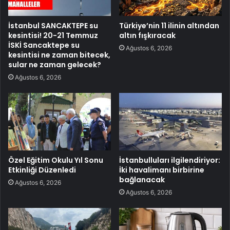
İstanbul SANCAKTEPE su
Türkiye’nin 11 ilinin altından
kesintisi! 20-21 Temmuz
altın fışkıracak
İSKİ Sancaktepe su
Ağustos 6, 2026
kesintisi ne zaman bitecek,
sular ne zaman gelecek?
Ağustos 6, 2026
Özel Eğitim Okulu Yıl Sonu
İstanbulluları ilgilendiriyor:
Etkinliği Düzenledi
İki havalimanı birbirine
bağlanacak
Ağustos 6, 2026
Ağustos 6, 2026