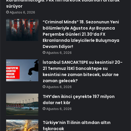
Karamahmutoğlu: PKK’nın narkotik saldırıları artarak
sürüyor
Ağustos 6, 2026
“Criminal Minds” 18. Sezonunun Yeni
bölümleriyle Ağustos Ayı Boyunca
Perşembe Günleri 21.30’da FX
Ekranlarında İzleyicilerle Buluşmaya
Devam Ediyor!
Ağustos 6, 2026
İstanbul SANCAKTEPE su kesintisi! 20-
21 Temmuz İSKİ Sancaktepe su
kesintisi ne zaman bitecek, sular ne
zaman gelecek?
Ağustos 6, 2026
THY’den ikinci çeyrekte 197 milyon
dolar net kâr
Ağustos 6, 2026
Türkiye’nin 11 ilinin altından altın
fışkıracak