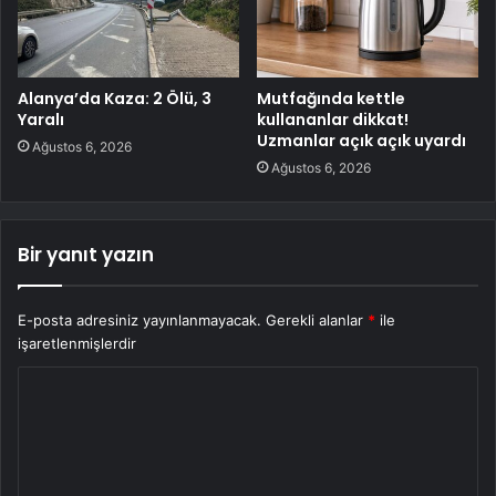
Alanya’da Kaza: 2 Ölü, 3
Mutfağında kettle
Yaralı
kullananlar dikkat!
Uzmanlar açık açık uyardı
Ağustos 6, 2026
Ağustos 6, 2026
Bir yanıt yazın
E-posta adresiniz yayınlanmayacak.
Gerekli alanlar
*
ile
işaretlenmişlerdir
Y
o
r
u