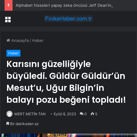
Alphabet hisseleri yapay zeka öncüsü Jeff Dean’in ayrılmasıyla %5 düştü
Menü
Anasayfa
/
Haber
Haber
Karısını güzelliğiyle
büyüledi. Güldür Güldür’ün
Mesut’u, Uğur Bilgin’in
balayı pozu beğeni topladı!
MERT METİN TAN
Eylül 8, 2023
0
5
Bir dakikadan az