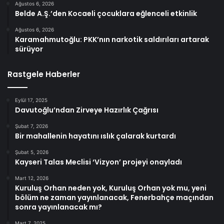
Ağustos 6, 2026
Belde A.Ş.’den Kocaeli çocuklara eğlenceli etkinlik
Ağustos 6, 2026
Karamahmutoğlu: PKK’nın narkotik saldırıları artarak
sürüyor
Rastgele Haberler
Eylül 17, 2025
Davutoğlu’ndan Zirveye Hazırlık Çağrısı
Şubat 7, 2026
Bir mahallenin hayatını ıslık çalarak kurtardı
Şubat 5, 2026
Kayseri Talas Meclisi ‘Vizyon’ projeyi onayladı
Mart 12, 2026
Kuruluş Orhan neden yok, Kuruluş Orhan yok mu, yeni
bölüm ne zaman yayınlanacak, Fenerbahçe maçından
sonra yayınlanacak mı?
Mart 7, 2025