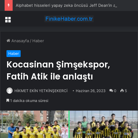
Alphabet hisseleri yapay zeka öncüsü Jeff Dean’in ayrılmasıyla %5 düştü
Menü
Anasayfa
/
Haber
Haber
Kocasinan Şimşekspor,
Fatih Atik ile anlaştı
HİKMET EKİN YETKİNŞEKERCİ
Haziran 26, 2023
0
5
1 dakika okuma süresi