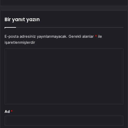
Bir yanıt yazın
E-posta adresiniz yayınlanmayacak.
Gerekli alanlar
*
ile
işaretlenmişlerdir
Y
o
r
u
m
*
Ad
*