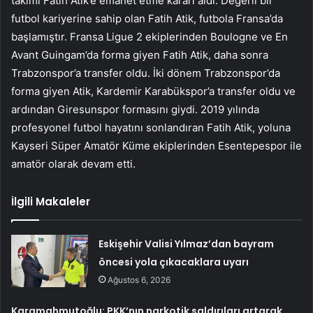
takımı Fatih Atik’e emanet etme kararı aldı. Değerli bir
futbol kariyerine sahip olan Fatih Atik, futbola Fransa’da
başlamıştır. Fransa Ligue 2 ekiplerinden Boulogne ve En
Avant Guingam’da forma giyen Fatih Atik, daha sonra
Trabzonspor’a transfer oldu. İki dönem Trabzonspor’da
forma giyen Atik, Kardemir Karabükspor’a transfer oldu ve
ardından Giresunspor formasını giydi. 2019 yılında
profesyonel futbol hayatını sonlandıran Fatih Atik, yoluna
Kayseri Süper Amatör Küme ekiplerinden Esentepespor ile
amatör olarak devam etti.
İlgili Makaleler
Eskişehir Valisi Yılmaz’dan bayram
öncesi yola çıkacaklara uyarı
Ağustos 6, 2026
Karamahmutoğlu: PKK’nın narkotik saldırıları artarak