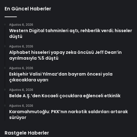
En Güncel Haberler
Ağustos 6, 2026
Western Digital tahminleri aştı, rehberlik verdi; hisseler
düştü
Ağustos 6, 2026
Alphabet hisseleri yapay zeka öncüsü Jeff Dean’in
ayrılmasıyla %5 düştü
Ağustos 6, 2026
Eskişehir Valisi Yılmaz’dan bayram öncesi yola
çıkacaklara uyarı
Ağustos 6, 2026
Belde A.Ş.’den Kocaeli çocuklara eğlenceli etkinlik
Ağustos 6, 2026
Karamahmutoğlu: PKK’nın narkotik saldırıları artarak
sürüyor
Rastgele Haberler