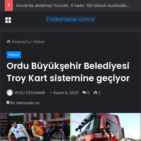
Avcılar’da akılalmaz hırsızlık: 4 kadın 100 kiloluk buzdolabını böyle çaldı
Menü
Anasayfa
/
Haber
Haber
Ordu Büyükşehir Belediyesi
Troy Kart sistemine geçiyor
AYSU ÖZDAMAR
Kasım 9, 2023
0
2
Bir dakikadan az