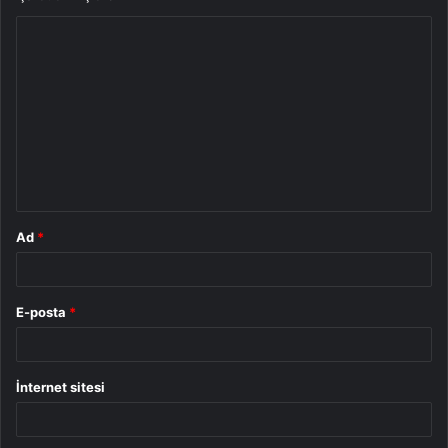
Y
o
r
u
m
*
Ad
*
E-posta
*
İnternet sitesi