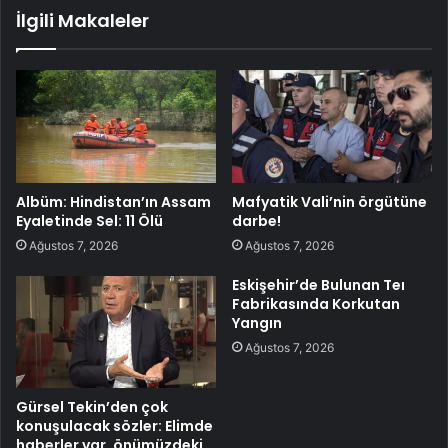
İlgili Makaleler
Albüm: Hindistan’ın Assam
Mafyatik Vali’nin örgütüne
Eyaletinde Sel: 11 Ölü
darbe!
Ağustos 7, 2026
Ağustos 7, 2026
Eskişehir’de Bulunan Teı
Fabrikasında Korkutan
Yangın
Ağustos 7, 2026
Gürsel Tekin’den çok
konuşulacak sözler: Elimde
haberler var, önümüzdeki