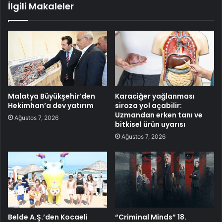
İlgili Makaleler
Malatya Büyükşehir’den
Karaciğer yağlanması
Hekimhan’a dev yatırım
siroza yol açabilir:
Uzmandan erken tanı ve
Ağustos 7, 2026
bitkisel ürün uyarısı
Ağustos 7, 2026
Belde A.Ş.’den Kocaeli
“Criminal Minds” 18.