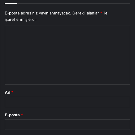
E-posta adresiniz yayınlanmayacak.
Gerekli alanlar
*
ile
işaretlenmişlerdir
Y
o
r
u
m
*
Ad
*
E-posta
*