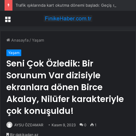
Trafik ışıklarında kart okutma dönemi başladı: Geçiş süresi artık kişiye göre değişiyor
Menü
Anasayfa
/
Yaşam
Yaşam
Seni Çok Özledik: Bir
Sorunum Var dizisiyle
ekranlara dönen Birce
Akalay, Nilüfer karakteriyle
çok konuşuldu!
AYSU ÖZDAMAR
Kasım 9, 2023
0
1
Bir dakikadan az