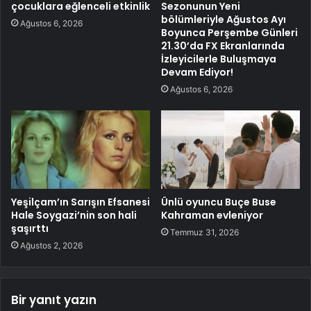
çocuklara eğlenceli etkinlik
Sezonunun Yeni
bölümleriyle Ağustos Ayı
Ağustos 6, 2026
Boyunca Perşembe Günleri
21.30’da FX Ekranlarında
İzleyicilerle Buluşmaya
Devam Ediyor!
Ağustos 6, 2026
Yeşilçam’ın Sarışın Efsanesi
Ünlü oyuncu Buçe Buse
Hale Soygazi’nin son hali
Kahraman evleniyor
şaşırttı
Temmuz 31, 2026
Ağustos 2, 2026
Bir yanıt yazın