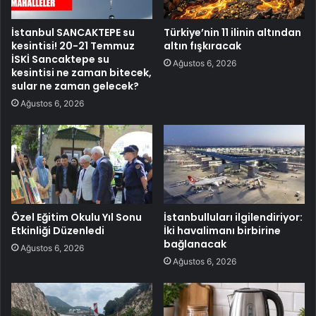
İstanbul SANCAKTEPE su
Türkiye’nin 11 ilinin altından
kesintisi! 20-21 Temmuz
altın fışkıracak
İSKİ Sancaktepe su
Ağustos 6, 2026
kesintisi ne zaman bitecek,
sular ne zaman gelecek?
Ağustos 6, 2026
Özel Eğitim Okulu Yıl Sonu
İstanbulluları ilgilendiriyor:
Etkinliği Düzenledi
İki havalimanı birbirine
bağlanacak
Ağustos 6, 2026
Ağustos 6, 2026