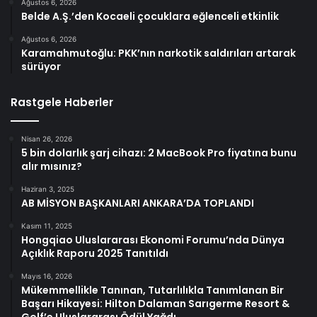
Ağustos 6, 2026
Belde A.Ş.’den Kocaeli çocuklara eğlenceli etkinlik
Ağustos 6, 2026
Karamahmutoğlu: PKK’nın narkotik saldırıları artarak
sürüyor
Rastgele Haberler
Nisan 26, 2026
5 bin dolarlık şarj cihazı: 2 MacBook Pro fiyatına bunu
alır mısınız?
Haziran 3, 2025
AB MİSYON BAŞKANLARI ANKARA’DA TOPLANDI
Kasım 11, 2025
Hongqiao Uluslararası Ekonomi Forumu’nda Dünya
Açıklık Raporu 2025 Tanıtıldı
Mayıs 16, 2026
Mükemmellikle Tanınan, Tutarlılıkla Tanımlanan Bir
Başarı Hikayesi: Hilton Dalaman Sarıgerme Resort &