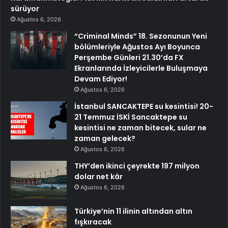
sürüyor
Ağustos 6, 2026
“Criminal Minds” 18. Sezonunun Yeni
bölümleriyle Ağustos Ayı Boyunca
Perşembe Günleri 21.30’da FX
Ekranlarında İzleyicilerle Buluşmaya
Devam Ediyor!
Ağustos 6, 2026
İstanbul SANCAKTEPE su kesintisi! 20-
21 Temmuz İSKİ Sancaktepe su
kesintisi ne zaman bitecek, sular ne
zaman gelecek?
Ağustos 6, 2026
THY’den ikinci çeyrekte 197 milyon
dolar net kâr
Ağustos 6, 2026
Türkiye’nin 11 ilinin altından altın
fışkıracak