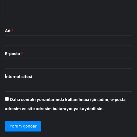
m
*
Ad
*
E-posta
*
İnternet sitesi
Daha sonraki yorumlarımda kullanılması için adım, e-posta
adresim ve site adresim bu tarayıcıya kaydedilsin.