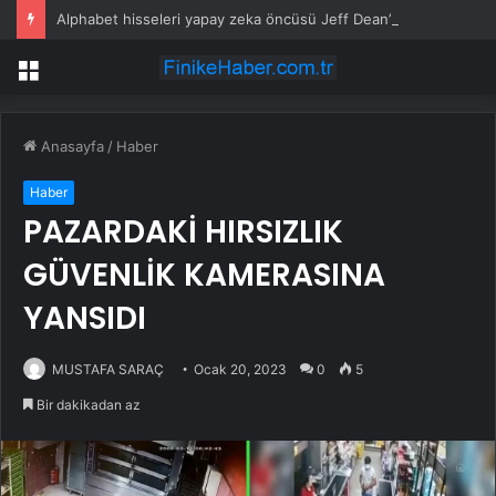
Alphabet hisseleri yapay zeka öncüsü Jeff Dean’in ayrılmasıyla %5 düştü
Menü
Anasayfa
/
Haber
Haber
PAZARDAKİ HIRSIZLIK
GÜVENLİK KAMERASINA
YANSIDI
MUSTAFA SARAÇ
Ocak 20, 2023
0
5
Bir dakikadan az