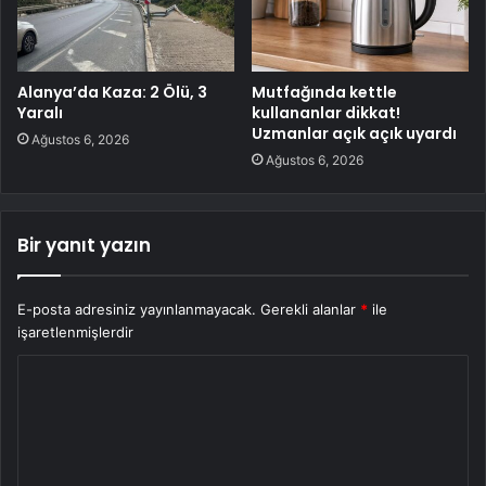
Alanya’da Kaza: 2 Ölü, 3
Mutfağında kettle
Yaralı
kullananlar dikkat!
Uzmanlar açık açık uyardı
Ağustos 6, 2026
Ağustos 6, 2026
Bir yanıt yazın
E-posta adresiniz yayınlanmayacak.
Gerekli alanlar
*
ile
işaretlenmişlerdir
Y
o
r
u