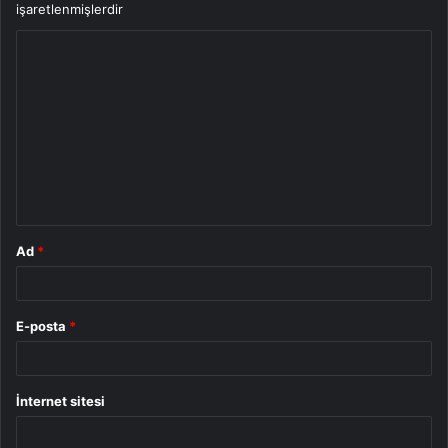
işaretlenmişlerdir
Y
o
r
u
m
*
Ad
*
E-posta
*
İnternet sitesi