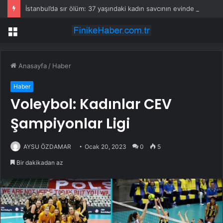
İstanbul’da sır ölüm: 37 yaşındaki kadın savcının evinde ölü bulundu!
Menü
Anasayfa
/
Haber
Haber
Voleybol: Kadınlar CEV
Şampiyonlar Ligi
AYSU ÖZDAMAR
Ocak 20, 2023
0
5
Bir dakikadan az